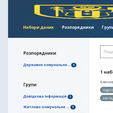
Набори даних
Розпорядники
Груп
Розпорядники
Державне комунальне...
1
1 наб
Ключов
Групи
підро
Довідкова інформація
1
закл
Житлово-комунальне ...
1