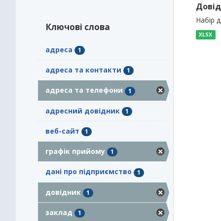
Довід
Набір 
Ключові слова
XLSX
адреса
1
адреса та контакти
1
адреса та телефони
1
адресний довідник
1
веб-сайт
1
графік прийому
1
дані про підприємство
1
довідник
1
заклад
1