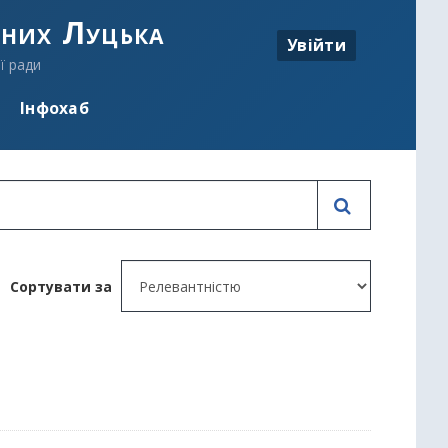
аних Луцька
Увійти
ї ради
Інфохаб
Сортувати за