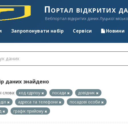
Портал відкритих д
Вебпортал відкритих даних Луцької місько
и
Запропонувати набір
Сервіси
Новини
ір даних знайдено
і слова:
код єдрпоу
посади
довідник
зділ
адреса та телефони
посадові особи
ад
графік прийому