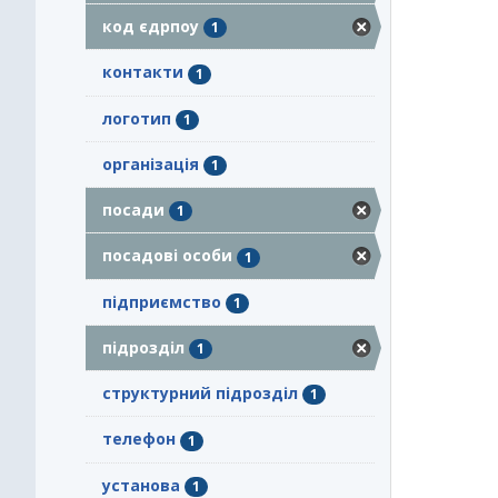
код єдрпоу
1
контакти
1
логотип
1
організація
1
посади
1
посадові особи
1
підприємство
1
підрозділ
1
структурний підрозділ
1
телефон
1
установа
1