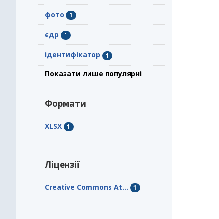
фото
1
єдр
1
ідентифікатор
1
Показати лише популярні
Формати
XLSX
1
Ліцензії
Creative Commons At...
1