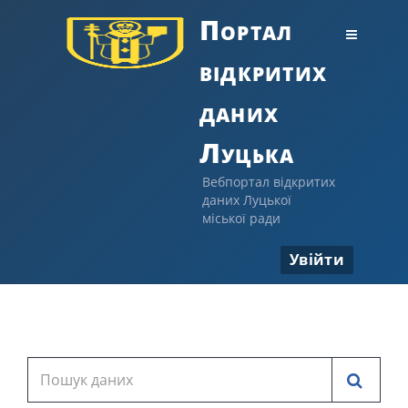
Портал
відкритих
даних
Луцька
Вебпортал відкритих
даних Луцької
міської ради
Увійти