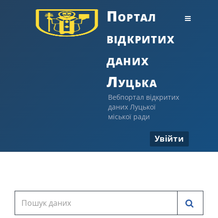
Портал
відкритих
даних
Луцька
Вебпортал відкритих
даних Луцької
міської ради
Увійти