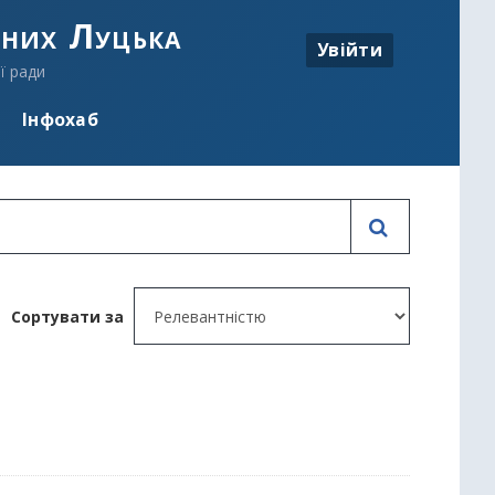
аних Луцька
Увійти
ї ради
Інфохаб
Сортувати за