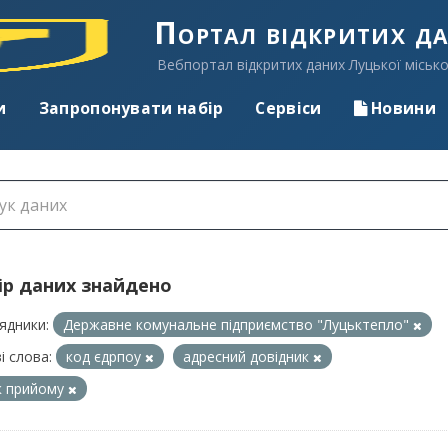
Портал відкритих д
Вебпортал відкритих даних Луцької місько
и
Запропонувати набір
Сервіси
Новини
ір даних знайдено
ядники:
Державне комунальне підприємство "Луцьктепло"
і слова:
код єдрпоу
адресний довідник
к прийому