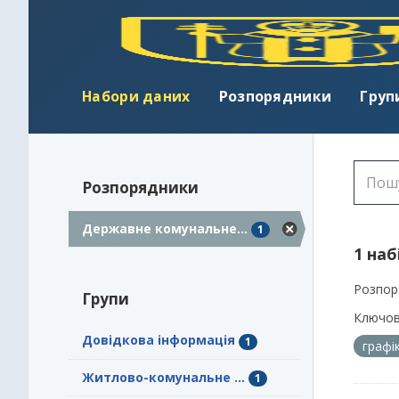
Набори даних
Розпорядники
Груп
Розпорядники
Державне комунальне...
1
1 наб
Розпор
Групи
Ключов
Довідкова інформація
1
графі
Житлово-комунальне ...
1