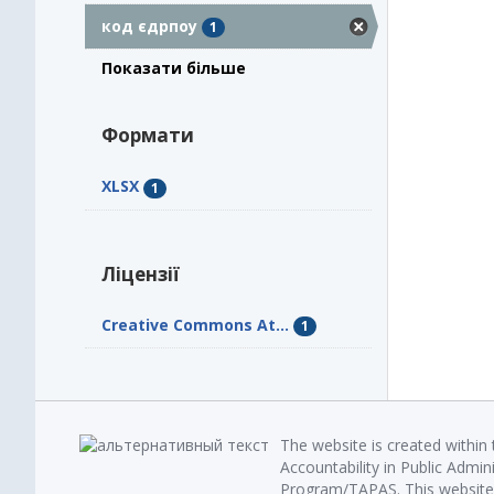
код єдрпоу
1
Показати більше
Формати
XLSX
1
Ліцензії
Creative Commons At...
1
The website is created within
Accountability in Public Admin
Program/TAPAS. This website 