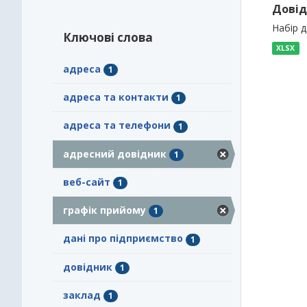
Довід
Набір 
Ключові слова
XLSX
адреса
1
адреса та контакти
1
адреса та телефони
1
адресний довідник
1
веб-сайт
1
графік прийому
1
дані про підприємство
1
довідник
1
заклад
1