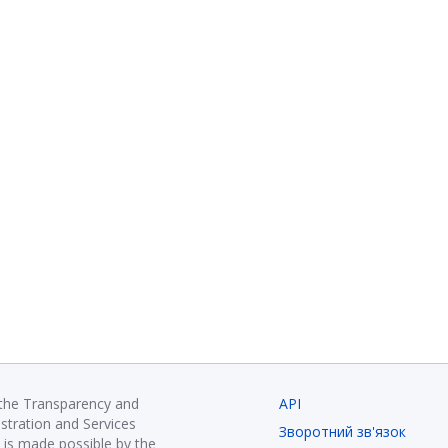
 the Transparency and
API
istration and Services
Зворотний зв'язок
is made possible by the