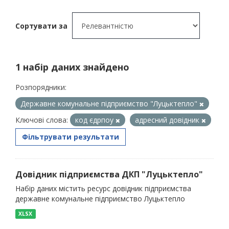
Сортувати за
1 набір даних знайдено
Розпорядники:
Державне комунальне підприємство "Луцьктепло"
Ключові слова:
код єдрпоу
адресний довідник
Фільтрувати результати
Довідник підприємства ДКП "Луцьктепло"
Набір даних містить ресурс довідник підприємства
державне комунальне підприємство Луцьктепло
XLSX