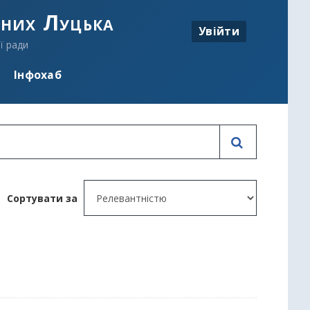
аних Луцька
Увійти
ї ради
Інфохаб
Сортувати за