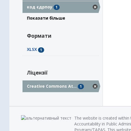
код єдрпоу
1
Показати більше
Формати
XLSX
1
Ліцензії
Creative Commons At...
1
The website is created within
Accountability in Public Admin
Program/TAPAS. This website 