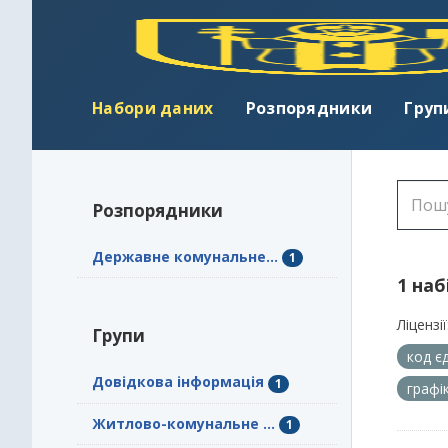
Набори даних
Розпорядники
Груп
Розпорядники
Державне комунальне...
1
1 наб
Ліцензії
Групи
код є
Довідкова інформація
1
графі
Житлово-комунальне ...
1