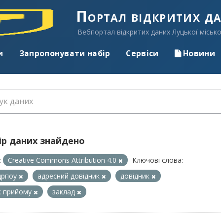
Портал відкритих д
Вебпортал відкритих даних Луцької місько
и
Запропонувати набір
Сервіси
Новини
ір даних знайдено
:
Creative Commons Attribution 4.0
Ключові слова:
дрпоу
адресний довідник
довідник
к прийому
заклад