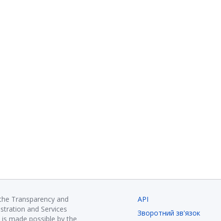
 the Transparency and
API
istration and Services
Зворотний зв'язок
is made possible by the