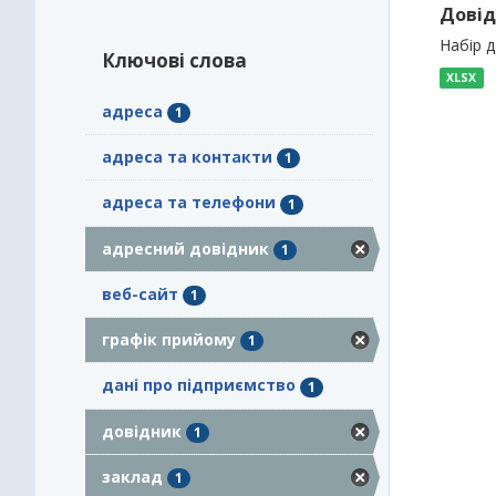
Довід
Набір 
Ключові слова
XLSX
адреса
1
адреса та контакти
1
адреса та телефони
1
адресний довідник
1
веб-сайт
1
графік прийому
1
дані про підприємство
1
довідник
1
заклад
1