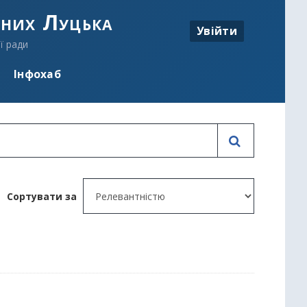
аних Луцька
Увійти
ї ради
Інфохаб
Сортувати за