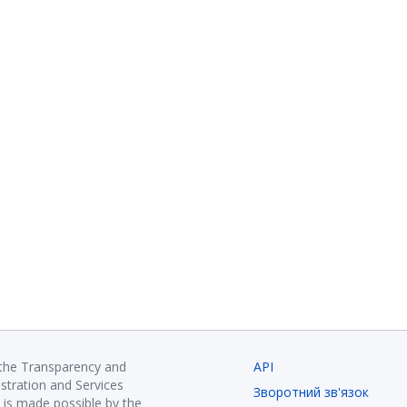
 the Transparency and
API
istration and Services
Зворотний зв'язок
is made possible by the