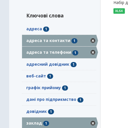
Набір 
XLSX
Ключові слова
адреса
1
адреса та контакти
1
адреса та телефони
1
адресний довідник
1
веб-сайт
1
графік прийому
1
дані про підприємство
1
довідник
1
заклад
1