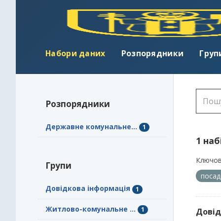
Набори даних
Розпорядники
Груп
Розпорядники
Державне комунальне...
1
1 наб
Ключов
Групи
посад
Довідкова інформація
1
Житлово-комунальне ...
1
Довід