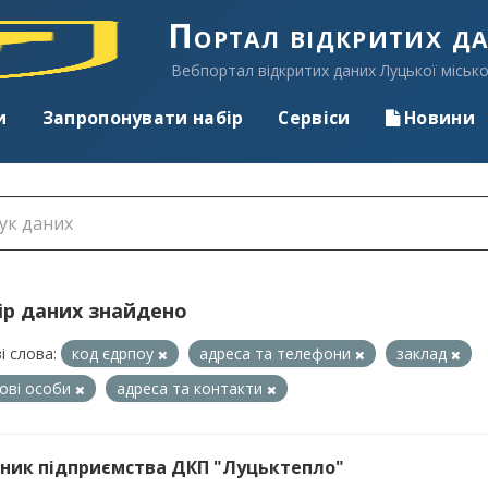
Портал відкритих д
Вебпортал відкритих даних Луцької місько
и
Запропонувати набір
Сервіси
Новини
ір даних знайдено
і слова:
код єдрпоу
адреса та телефони
заклад
ові особи
адреса та контакти
ник підприємства ДКП "Луцьктепло"