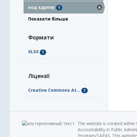
код єдрпоу
1
Показати більше
Формати
XLSX
1
Ліцензії
Creative Commons At...
1
The website is created within
Accountability in Public Admin
Program/TAPAS. This website 