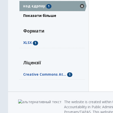
код єдрпоу
1
Показати більше
Формати
XLSX
1
Ліцензії
Creative Commons At...
1
The website is created within
Accountability in Public Admin
Program/TAPAS. This website 