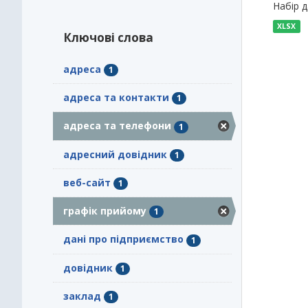
Набір 
XLSX
Ключові слова
адреса
1
адреса та контакти
1
адреса та телефони
1
адресний довідник
1
веб-сайт
1
графік прийому
1
дані про підприємство
1
довідник
1
заклад
1