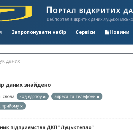
Портал відкритих д
Вебпортал відкритих даних Луцької місько
и
Запропонувати набір
Сервіси
Новини
ір даних знайдено
і слова:
код єдрпоу
адреса та телефони
к прийому
ник підприємства ДКП "Луцьктепло"