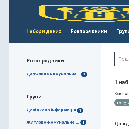
Набори даних
Розпорядники
Груп
Розпорядники
Державне комунальне...
1
1 наб
Ключов
Групи
графі
Довідкова інформація
1
Житлово-комунальне ...
1
Довід