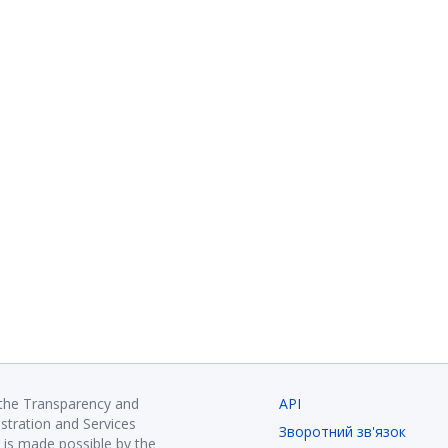
 the Transparency and
API
istration and Services
Зворотний зв'язок
is made possible by the