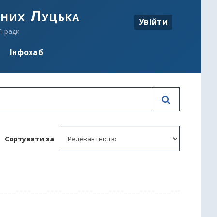
аних Луцька
Увійти
ї ради
Інфохаб
Сортувати за