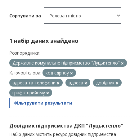
Сортувати за
1 набір даних знайдено
Розпорядники:
Державне комунальне підприємство "Луцьктепло"
Ключові слова:
код єдрпоу
адреса та телефони
адреса
довідник
графік прийому
Фільтрувати результати
Довідник підприємства ДКП "Луцьктепло"
Набір даних містить ресурс довідник підприємства