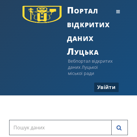
Портал
відкритих
даних
Луцька
Вебпортал відкритих
даних Луцької
міської ради
Увійти