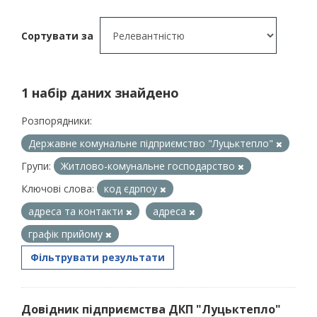
Сортувати за
1 набір даних знайдено
Розпорядники:
Державне комунальне підприємство "Луцьктепло"
Групи:
Житлово-комунальне господарство
Ключові слова:
код єдрпоу
адреса та контакти
адреса
графік прийому
Фільтрувати результати
Довідник підприємства ДКП "Луцьктепло"