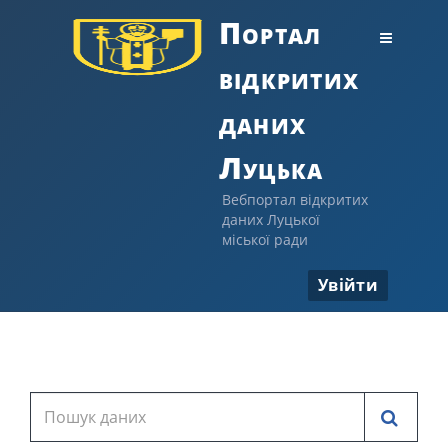
Портал
відкритих
даних
Луцька
Вебпортал відкритих
даних Луцької
міської ради
Увійти