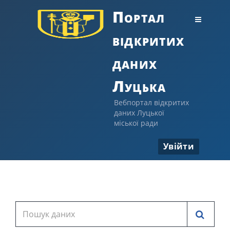
Портал
відкритих
даних
Луцька
Вебпортал відкритих
даних Луцької
міської ради
Увійти