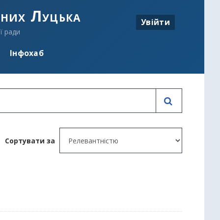
аних Луцька
Увійти
ї ради
Інфохаб
Сортувати за