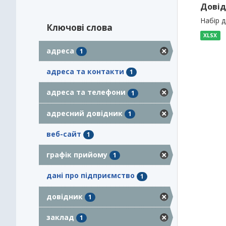
Довід
Набір 
Ключові слова
XLSX
адреса
1
адреса та контакти
1
адреса та телефони
1
адресний довідник
1
веб-сайт
1
графік прийому
1
дані про підприємство
1
довідник
1
заклад
1