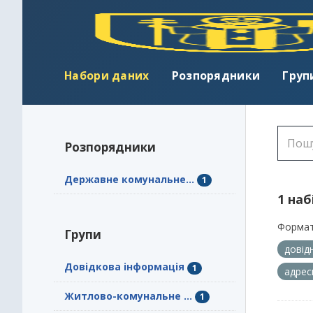
Набори даних
Розпорядники
Груп
Розпорядники
Державне комунальне...
1
1 наб
Формат
Групи
довід
Довідкова інформація
1
адрес
Житлово-комунальне ...
1