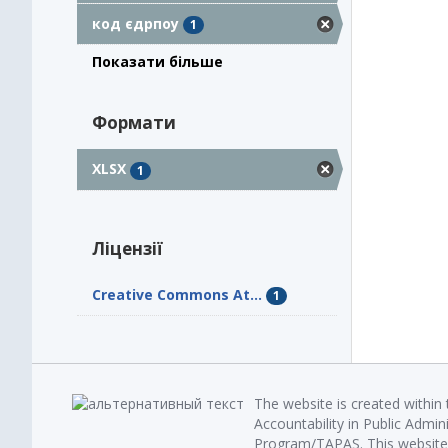
код єдрпоу
1
Показати більше
Формати
XLSX
1
Ліцензії
Creative Commons At...
1
The website is created within
Accountability in Public Admin
Program/TAPAS. This website 