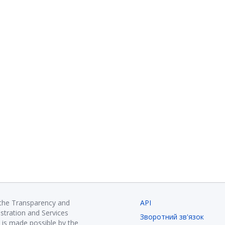
 the Transparency and
API
istration and Services
Зворотний зв'язок
is made possible by the