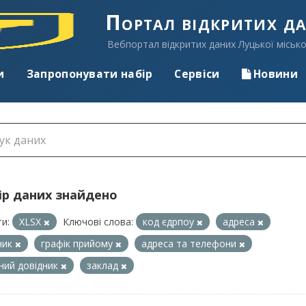
Портал відкритих д
Вебпортал відкритих даних Луцької місько
и
Запропонувати набір
Сервіси
Новини
ір даних знайдено
и:
XLSX
Ключові слова:
код єдрпоу
адреса
ник
графік прийому
адреса та телефони
ний довідник
заклад