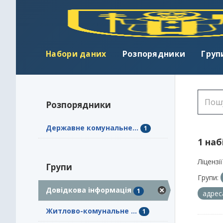
Набори даних
Розпорядники
Груп
Розпорядники
Державне комунальне...
1
1 наб
Ліцензії
Групи
Групи:
Довідкова інформація
1
адре
Житлово-комунальне ...
1