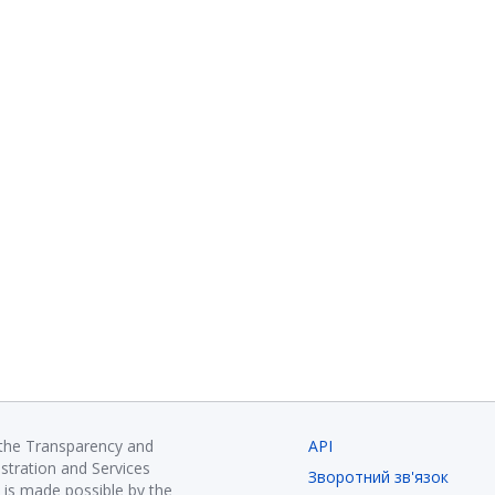
 the Transparency and
API
istration and Services
Зворотний зв'язок
is made possible by the