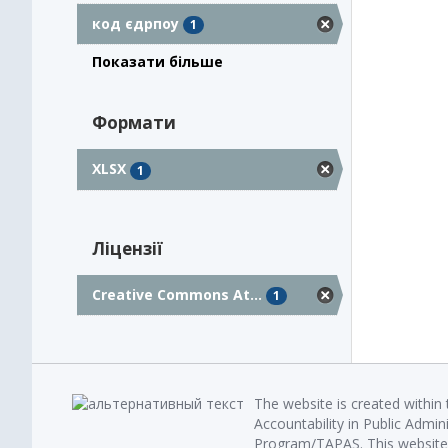
код єдрпоу
1
Показати більше
Формати
XLSX
1
Ліцензії
Creative Commons At...
1
The website is created within
Accountability in Public Admin
Program/TAPAS. This website 