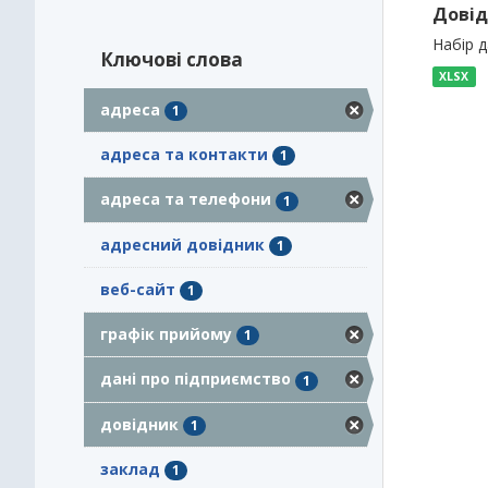
Довід
Набір 
Ключові слова
XLSX
адреса
1
адреса та контакти
1
адреса та телефони
1
адресний довідник
1
веб-сайт
1
графік прийому
1
дані про підприємство
1
довідник
1
заклад
1