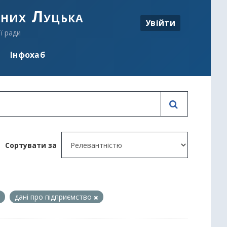
аних Луцька
Увійти
ї ради
Інфохаб
Сортувати за
дані про підприємство