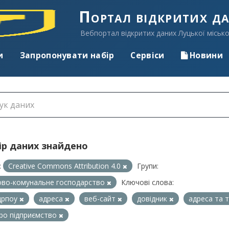
Портал відкритих д
Вебпортал відкритих даних Луцької місько
и
Запропонувати набір
Сервіси
Новини
ір даних знайдено
:
Creative Commons Attribution 4.0
Групи:
во-комунальне господарство
Ключові слова:
дрпоу
адреса
веб-сайт
довідник
адреса та
про підприємство