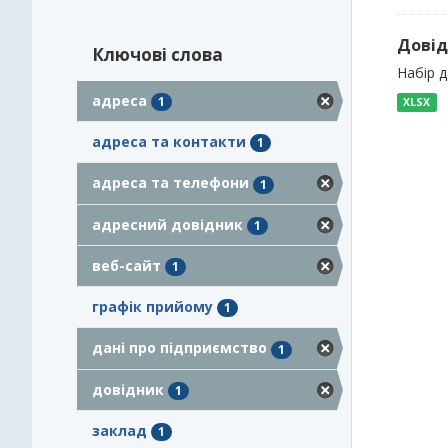
Довід
Ключові слова
Набір 
адреса
1
XLSX
адреса та контакти
1
адреса та телефони
1
адресний довідник
1
веб-сайт
1
графік прийому
1
дані про підприємство
1
довідник
1
заклад
1