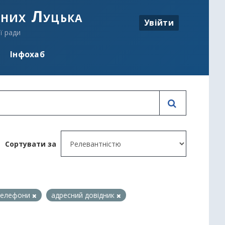
аних Луцька
Увійти
ї ради
Інфохаб
Сортувати за
 телефони
адресний довідник