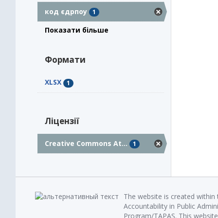
код єдрпоу
1
Показати більше
Формати
XLSX
1
Ліцензії
Creative Commons At...
1
The website is created within
Accountability in Public Admin
Program/TAPAS. This website 