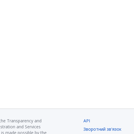
 the Transparency and
API
istration and Services
Зворотний зв'язок
is made possible by the