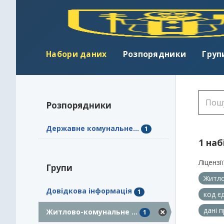
Набори даних
Розпорядники
Груп
Розпорядники
Державне комунальне...
1
1 наб
Ліцензії
Групи
Житло
Довідкова інформація
1
код є
дані 
Житлово-комунальне ...
1