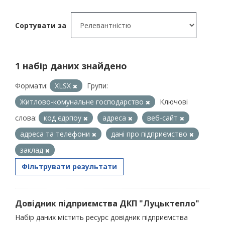
Сортувати за
1 набір даних знайдено
Формати:
XLSX
Групи:
Житлово-комунальне господарство
Ключові
слова:
код єдрпоу
адреса
веб-сайт
адреса та телефони
дані про підприємство
заклад
Фільтрувати результати
Довідник підприємства ДКП "Луцьктепло"
Набір даних містить ресурс довідник підприємства