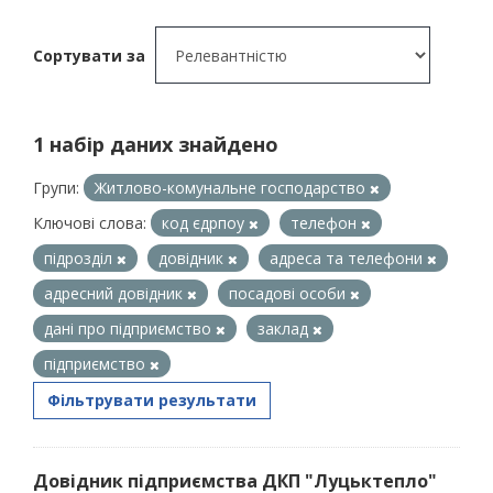
Сортувати за
1 набір даних знайдено
Групи:
Житлово-комунальне господарство
Ключові слова:
код єдрпоу
телефон
підрозділ
довідник
адреса та телефони
адресний довідник
посадові особи
дані про підприємство
заклад
підприємство
Фільтрувати результати
Довідник підприємства ДКП "Луцьктепло"