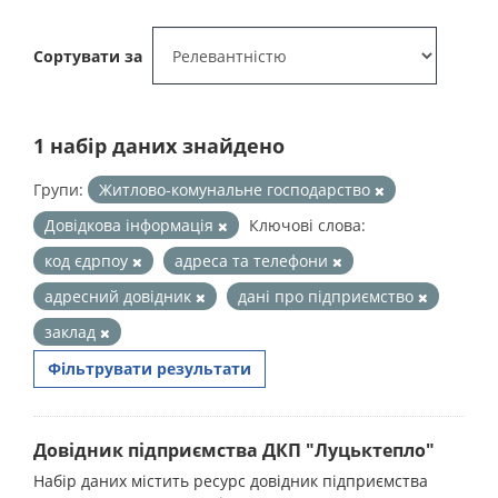
Сортувати за
1 набір даних знайдено
Групи:
Житлово-комунальне господарство
Довідкова інформація
Ключові слова:
код єдрпоу
адреса та телефони
адресний довідник
дані про підприємство
заклад
Фільтрувати результати
Довідник підприємства ДКП "Луцьктепло"
Набір даних містить ресурс довідник підприємства