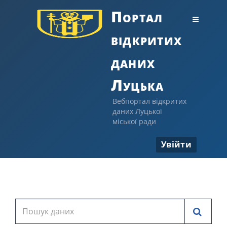
Портал
відкритих
даних
Луцька
Вебпортал відкритих
даних Луцької
міської ради
Увійти