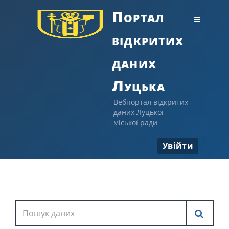
Портал
відкритих
даних
Луцька
Вебпортал відкритих
даних Луцької
міської ради
Увійти