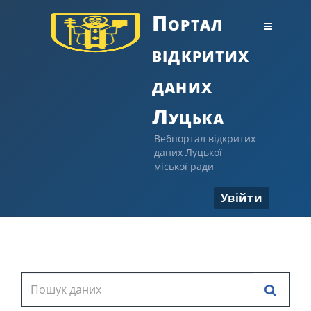
Портал
відкритих
даних
Луцька
Вебпортал відкритих
даних Луцької
міської ради
Увійти