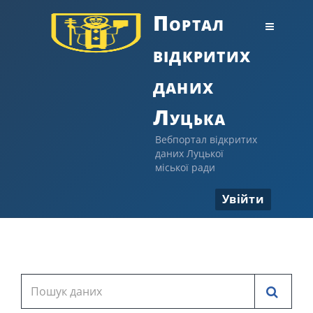
Портал
відкритих
даних
Луцька
Вебпортал відкритих
даних Луцької
міської ради
Увійти