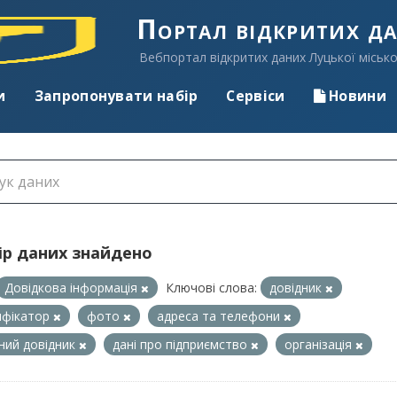
Портал відкритих д
Вебпортал відкритих даних Луцької місько
и
Запропонувати набір
Сервіси
Новини
ір даних знайдено
Довідкова інформація
Ключові слова:
довідник
ифікатор
фото
адреса та телефони
ний довідник
дані про підприємство
організація