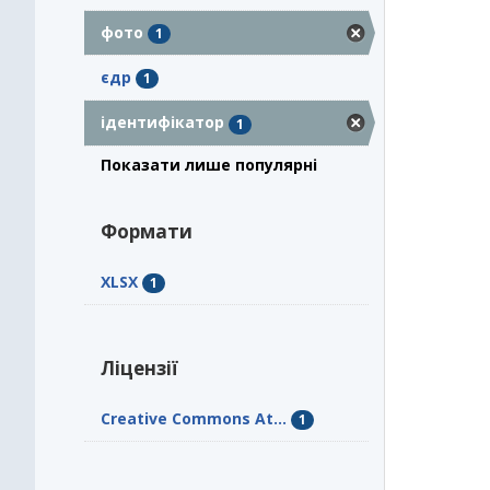
фото
1
єдр
1
ідентифікатор
1
Показати лише популярні
Формати
XLSX
1
Ліцензії
Creative Commons At...
1