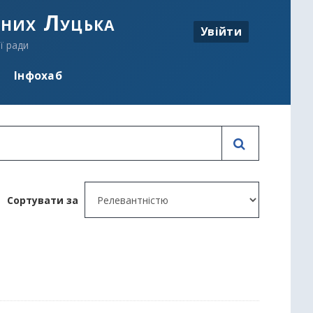
аних Луцька
Увійти
ї ради
Інфохаб
Сортувати за