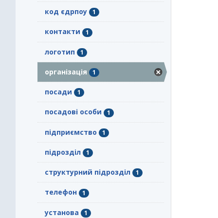
код єдрпоу
1
контакти
1
логотип
1
організація
1
посади
1
посадові особи
1
підприємство
1
підрозділ
1
структурний підрозділ
1
телефон
1
установа
1