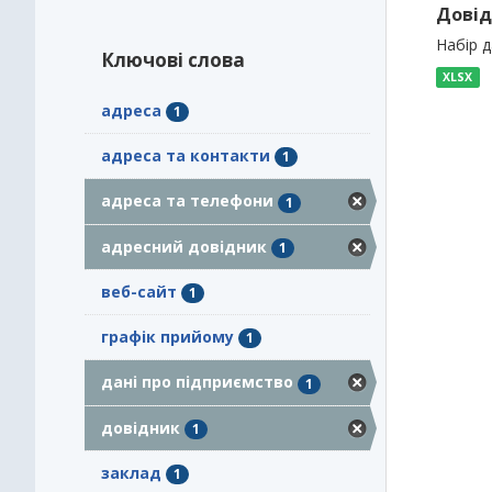
Довід
Набір 
Ключові слова
XLSX
адреса
1
адреса та контакти
1
адреса та телефони
1
адресний довідник
1
веб-сайт
1
графік прийому
1
дані про підприємство
1
довідник
1
заклад
1