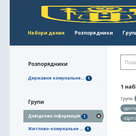
Набори даних
Розпорядники
Груп
Розпорядники
Державне комунальне...
1
1 наб
Групи:
Групи
ідент
Довідкова інформація
1
адрес
Житлово-комунальне ...
1