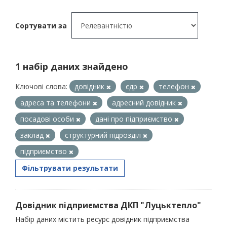
Сортувати за
1 набір даних знайдено
Ключові слова:
довідник
єдр
телефон
адреса та телефони
адресний довідник
посадові особи
дані про підприємство
заклад
структурний підрозділ
підприємство
Фільтрувати результати
Довідник підприємства ДКП "Луцьктепло"
Набір даних містить ресурс довідник підприємства