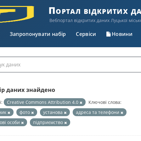
Портал відкритих д
Вебпортал відкритих даних Луцької міськ
Запропонувати набір
Сервіси
Новини
бір даних знайдено
ї:
Creative Commons Attribution 4.0
Ключові слова:
ник
фото
установа
адреса та телефони
ові особи
підприємство