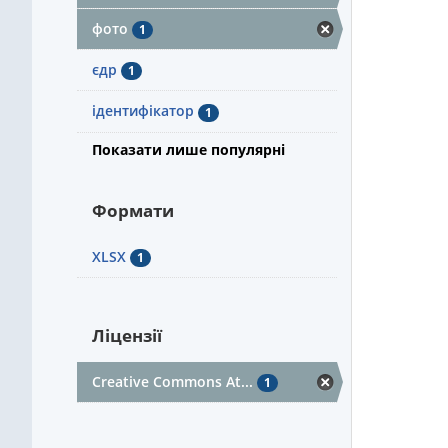
фото
1
єдр
1
ідентифікатор
1
Показати лише популярні
Формати
XLSX
1
Ліцензії
Creative Commons At...
1