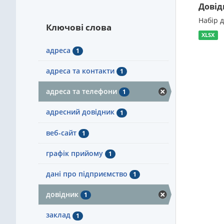
Довід
Набір 
Ключові слова
XLSX
адреса
1
адреса та контакти
1
адреса та телефони
1
адресний довідник
1
веб-сайт
1
графік прийому
1
дані про підприємство
1
довідник
1
заклад
1