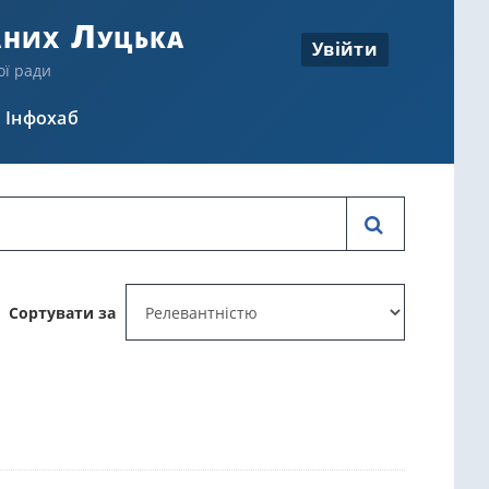
аних Луцька
Увійти
ої ради
Інфохаб
Сортувати за