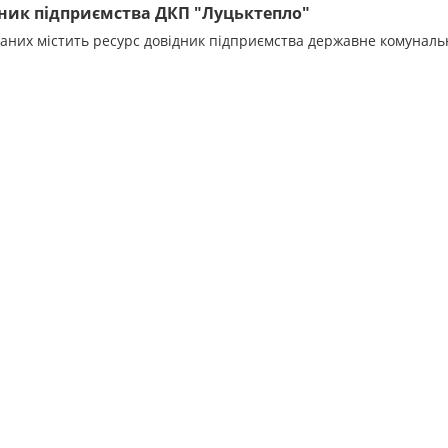
ник підприємства ДКП "Луцьктепло"
даних містить ресурс довідник підприємства державне комунал