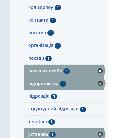
код єдрпоу
1
контакти
1
логотип
1
організація
1
посади
1
посадові особи
1
підприємство
1
підрозділ
1
структурний підрозділ
1
телефон
1
установа
1