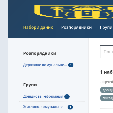
Набори даних
Розпорядники
Групи
Розпорядники
Державне комунальне...
1
1 на
Ліцензі
Групи
довід
Довідкова інформація
1
посад
Житлово-комунальне ...
1