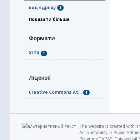
код єдрпоу
1
Показати більше
Формати
XLSX
1
Ліцензії
Creative Commons At...
1
The website is created within
Accountability in Public Admin
Program/TAPAS. This website 