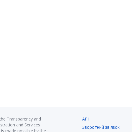
 the Transparency and
API
istration and Services
Зворотний зв'язок
is made possible by the