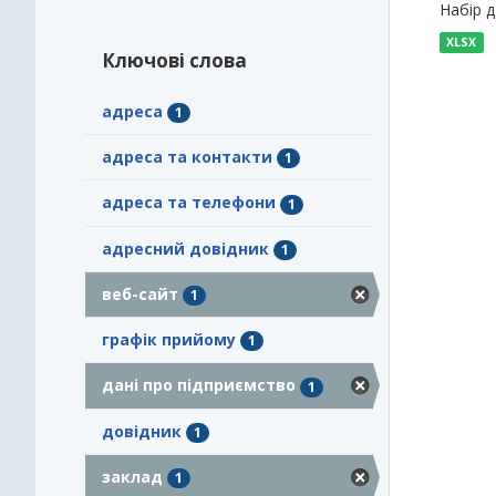
Набір 
XLSX
Ключові слова
адреса
1
адреса та контакти
1
адреса та телефони
1
адресний довідник
1
веб-сайт
1
графік прийому
1
дані про підприємство
1
довідник
1
заклад
1