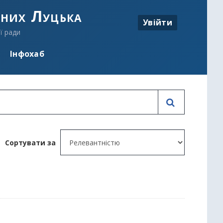
аних Луцька
Увійти
ї ради
Інфохаб
Сортувати за