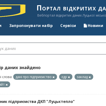
Портал відкритих д
Вебпортал відкритих даних Луцької місько
и
Запропонувати набір
Сервіси
Новини
ір даних знайдено
і слова:
дані про підприємство
єдр
заклад
айт
ник підприємства ДКП "Луцьктепло"