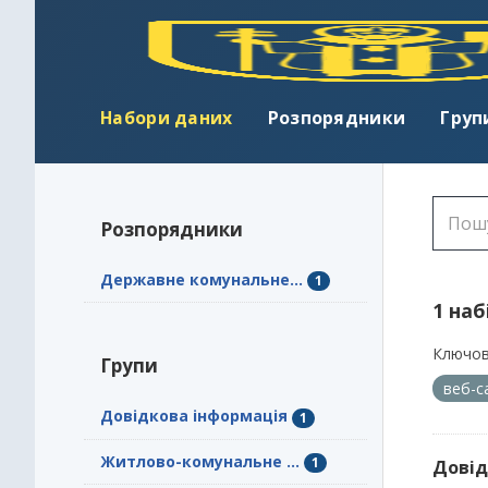
Набори даних
Розпорядники
Груп
Розпорядники
Державне комунальне...
1
1 наб
Ключов
Групи
веб-с
Довідкова інформація
1
Житлово-комунальне ...
1
Довід