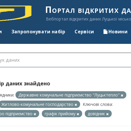
Портал відкритих д
Вебпортал відкритих даних Луцької місько
и
Запропонувати набір
Сервіси
Новини
ір даних знайдено
ядники:
Державне комунальне підприємство "Луцьктепло"
Житлово-комунальне господарство
Ключові слова:
про підприємство
графік прийому
довідник