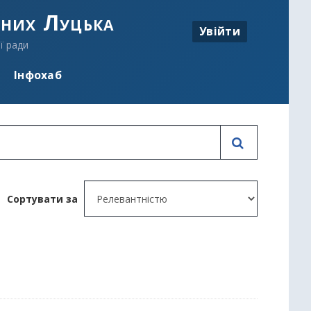
аних Луцька
Увійти
ї ради
Інфохаб
Сортувати за