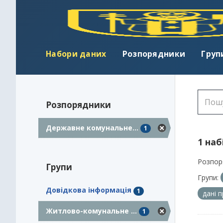
Набори даних
Розпорядники
Груп
Розпорядники
Державне комунальне...
1
1 наб
Розпор
Групи
Групи:
Довідкова інформація
1
дані 
Житлово-комунальне ...
1