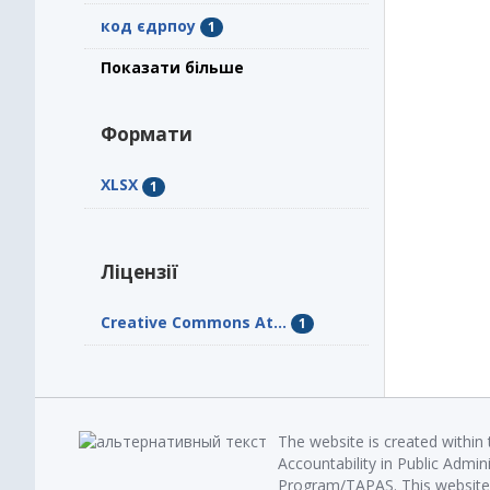
код єдрпоу
1
Показати більше
Формати
XLSX
1
Ліцензії
Creative Commons At...
1
The website is created within
Accountability in Public Admin
Program/TAPAS. This website 