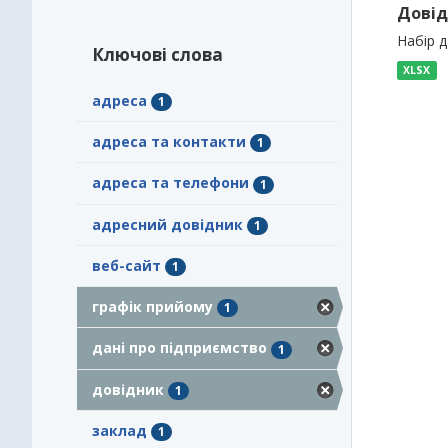
Довід
Набір 
Ключові слова
XLSX
адреса
1
адреса та контакти
1
адреса та телефони
1
адресний довідник
1
веб-сайт
1
графік прийому
1
дані про підприємство
1
довідник
1
заклад
1