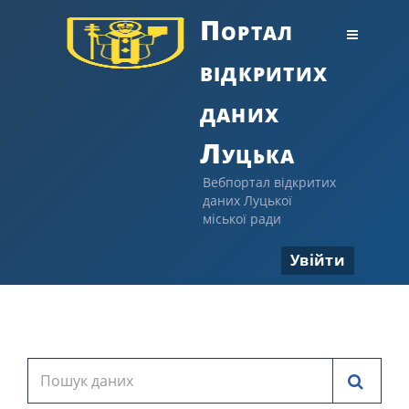
Портал
відкритих
даних
Луцька
Вебпортал відкритих
даних Луцької
міської ради
Увійти