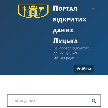
Портал
відкритих
даних
Луцька
Вебпортал відкритих
даних Луцької
міської ради
Увійти