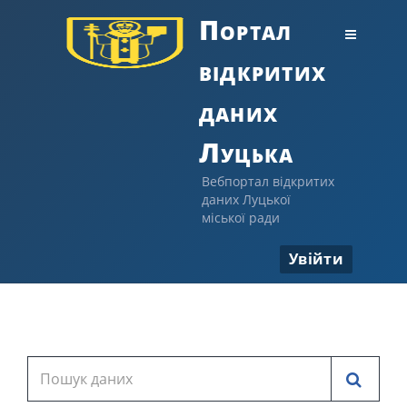
Портал
відкритих
даних
Луцька
Вебпортал відкритих
даних Луцької
міської ради
Увійти