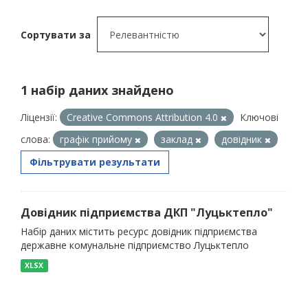
Сортувати за
1 набір даних знайдено
Ліцензії:
Creative Commons Attribution 4.0
Ключові
слова:
графік прийому
заклад
довідник
Фільтрувати результати
Довідник підприємства ДКП "Луцьктепло"
Набір даних містить ресурс довідник підприємства
державне комунальне підприємство Луцьктепло
XLSX