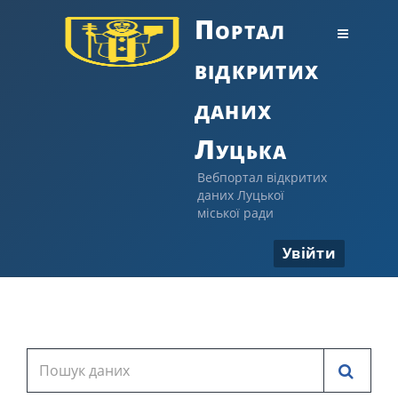
Портал
відкритих
даних
Луцька
Вебпортал відкритих
даних Луцької
міської ради
Увійти