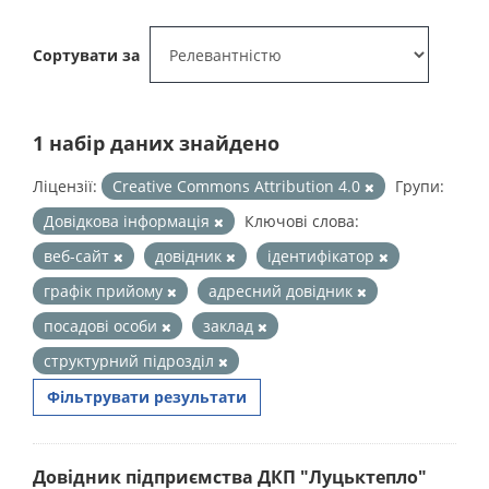
Сортувати за
1 набір даних знайдено
Ліцензії:
Creative Commons Attribution 4.0
Групи:
Довідкова інформація
Ключові слова:
веб-сайт
довідник
ідентифікатор
графік прийому
адресний довідник
посадові особи
заклад
структурний підрозділ
Фільтрувати результати
Довідник підприємства ДКП "Луцьктепло"