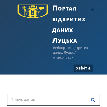
Портал
відкритих
даних
Луцька
Вебпортал відкритих
даних Луцької
міської ради
Увійти