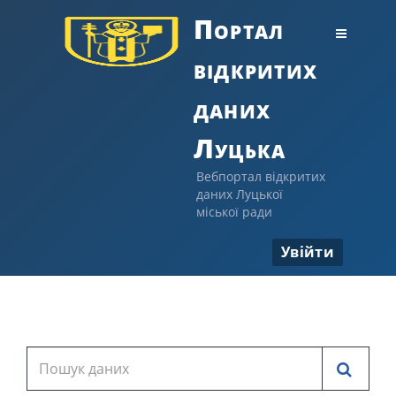
Портал
відкритих
даних
Луцька
Вебпортал відкритих
даних Луцької
міської ради
Увійти