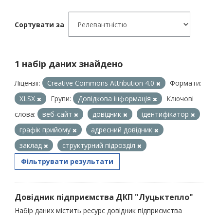
Сортувати за
1 набір даних знайдено
Ліцензії:
Creative Commons Attribution 4.0
Формати:
XLSX
Групи:
Довідкова інформація
Ключові
слова:
веб-сайт
довідник
ідентифікатор
графік прийому
адресний довідник
заклад
структурний підрозділ
Фільтрувати результати
Довідник підприємства ДКП "Луцьктепло"
Набір даних містить ресурс довідник підприємства