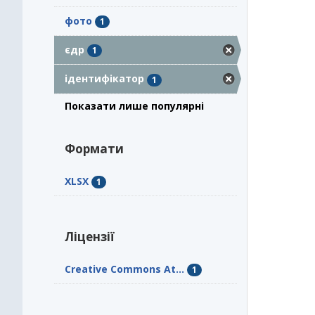
фото
1
єдр
1
ідентифікатор
1
Показати лише популярні
Формати
XLSX
1
Ліцензії
Creative Commons At...
1