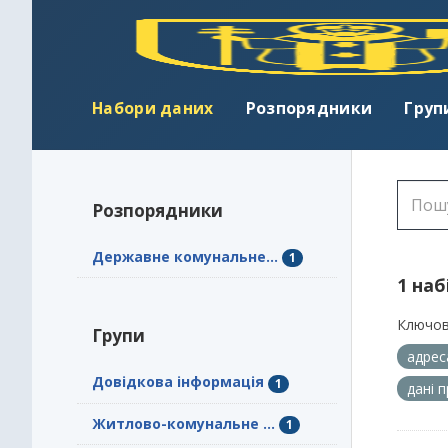
Набори даних
Розпорядники
Груп
Розпорядники
Державне комунальне...
1
1 наб
Ключов
Групи
адрес
Довідкова інформація
1
дані 
Житлово-комунальне ...
1