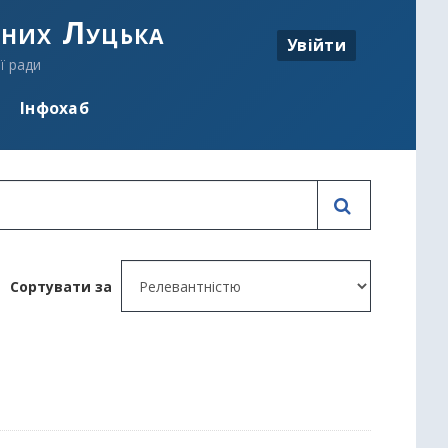
аних Луцька
Увійти
ї ради
Інфохаб
Сортувати за