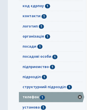
код єдрпоу
1
контакти
1
логотип
1
організація
1
посади
1
посадові особи
1
підприємство
1
підрозділ
1
структурний підрозділ
1
телефон
1
установа
1