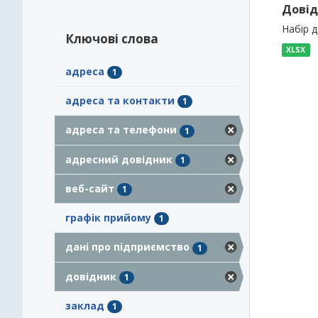
Довід
Набір 
Ключові слова
XLSX
адреса
1
адреса та контакти
1
адреса та телефони
1
адресний довідник
1
веб-сайт
1
графік прийому
1
дані про підприємство
1
довідник
1
заклад
1