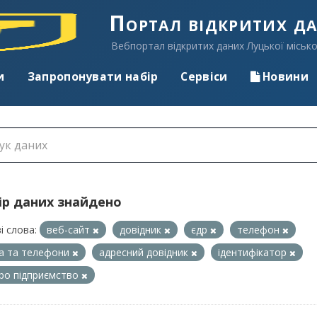
Портал відкритих д
Вебпортал відкритих даних Луцької місько
и
Запропонувати набір
Сервіси
Новини
ір даних знайдено
і слова:
веб-сайт
довідник
єдр
телефон
а та телефони
адресний довідник
ідентифікатор
про підприємство