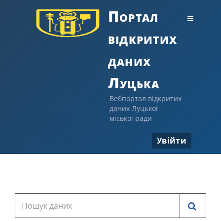
Портал
відкритих
даних
Луцька
Вебпортал відкритих
даних Луцької
міської ради
Увійти