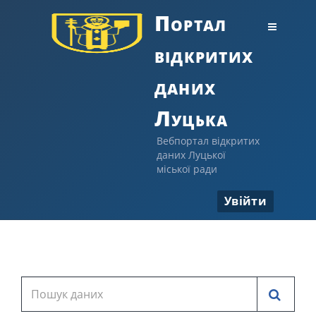
Портал
відкритих
даних
Луцька
Вебпортал відкритих
даних Луцької
міської ради
Увійти