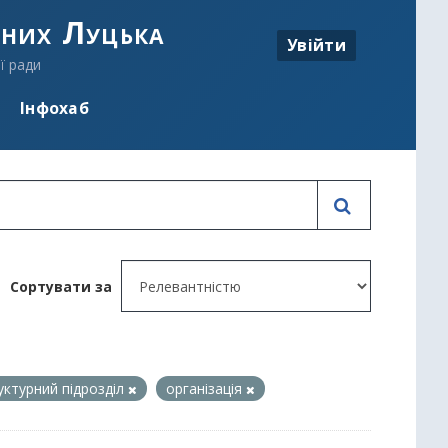
аних Луцька
Увійти
ї ради
Інфохаб
Сортувати за
уктурний підрозділ
організація