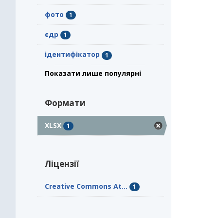
фото
1
єдр
1
ідентифікатор
1
Показати лише популярні
Формати
XLSX
1
Ліцензії
Creative Commons At...
1