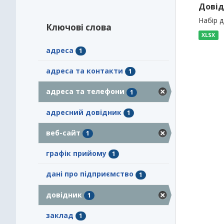
Довід
Набір 
Ключові слова
XLSX
адреса
1
адреса та контакти
1
адреса та телефони
1
адресний довідник
1
веб-сайт
1
графік прийому
1
дані про підприємство
1
довідник
1
заклад
1