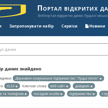
Портал відкритих д
Вебпортал відкритих даних Луцької місько
и
Запропонувати набір
Сервіси
Новини
ір даних знайдено
ядники:
Державне комунальне підприємство "Луцьктепло"
и:
XLSX
Ключові слова:
веб-сайт
довідник
а та телефони
посадові особи
підприємство
стр