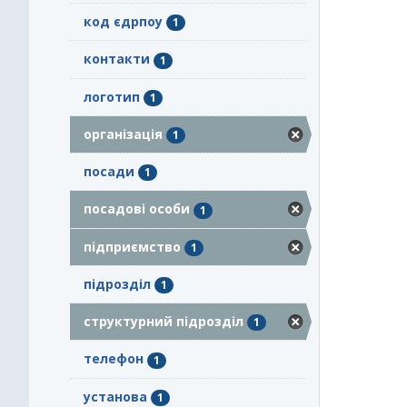
код єдрпоу
1
контакти
1
логотип
1
організація
1
посади
1
посадові особи
1
підприємство
1
підрозділ
1
структурний підрозділ
1
телефон
1
установа
1