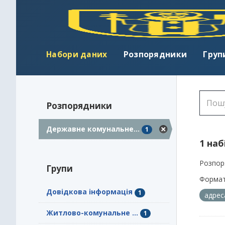
Набори даних
Розпорядники
Груп
Розпорядники
Державне комунальне...
1
1 наб
Розпор
Групи
Формат
Довідкова інформація
1
адрес
Житлово-комунальне ...
1