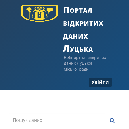
Портал
відкритих
даних
Луцька
Вебпортал відкритих
даних Луцької
міської ради
Увійти