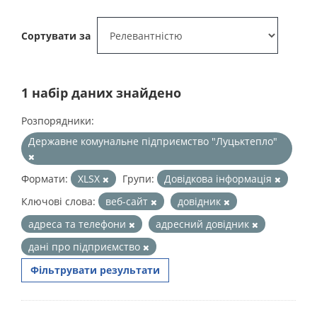
Сортувати за
1 набір даних знайдено
Розпорядники:
Державне комунальне підприємство "Луцьктепло"
Формати:
XLSX
Групи:
Довідкова інформація
Ключові слова:
веб-сайт
довідник
адреса та телефони
адресний довідник
дані про підприємство
Фільтрувати результати