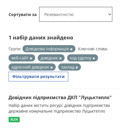
Сортувати за
1 набір даних знайдено
Групи:
Довідкова інформація
Ключові слова:
веб-сайт
довідник
код єдрпоу
адресний довідник
заклад
Фільтрувати результати
Довідник підприємства ДКП "Луцьктепло"
Набір даних містить ресурс довідник підприємства
державне комунальне підприємство Луцьктепло
XLSX