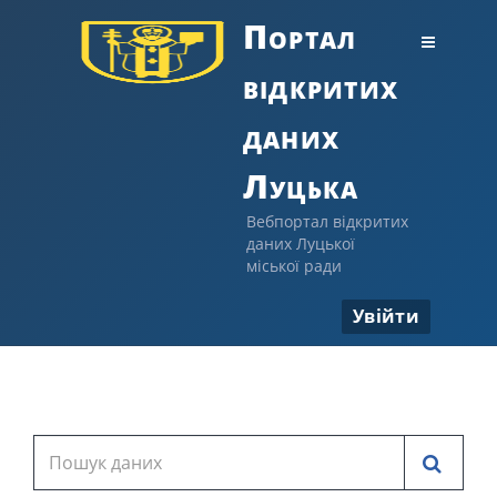
Портал
відкритих
даних
Луцька
Вебпортал відкритих
даних Луцької
міської ради
Увійти