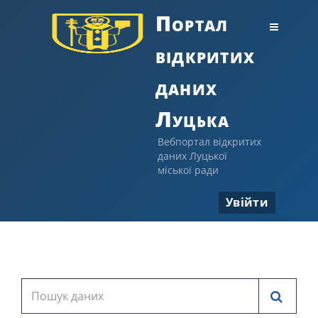
Портал
відкритих
даних
Луцька
Вебпортал відкритих
даних Луцької
міської ради
Увійти