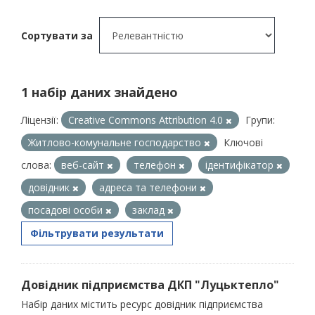
Сортувати за
1 набір даних знайдено
Ліцензії:
Creative Commons Attribution 4.0
Групи:
Житлово-комунальне господарство
Ключові
слова:
веб-сайт
телефон
ідентифікатор
довідник
адреса та телефони
посадові особи
заклад
Фільтрувати результати
Довідник підприємства ДКП "Луцьктепло"
Набір даних містить ресурс довідник підприємства