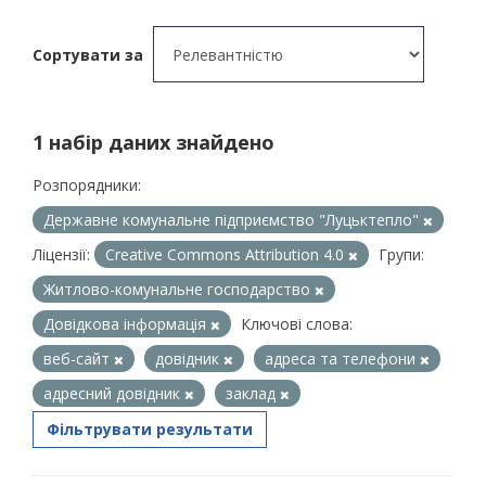
Сортувати за
1 набір даних знайдено
Розпорядники:
Державне комунальне підприємство "Луцьктепло"
Ліцензії:
Creative Commons Attribution 4.0
Групи:
Житлово-комунальне господарство
Довідкова інформація
Ключові слова:
веб-сайт
довідник
адреса та телефони
адресний довідник
заклад
Фільтрувати результати