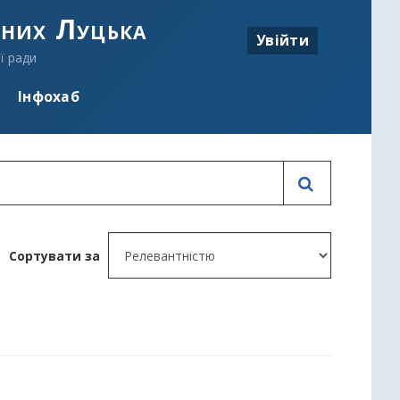
аних Луцька
Увійти
ї ради
Інфохаб
Сортувати за