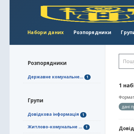
Набори даних
Розпорядники
Груп
Розпорядники
Державне комунальне...
1
1 наб
Формат
Групи
дані 
Довідкова інформація
1
Житлово-комунальне ...
1
Довід