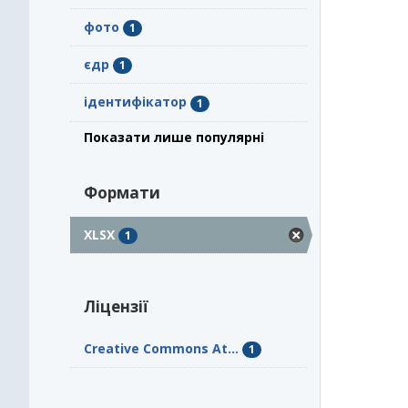
фото
1
єдр
1
ідентифікатор
1
Показати лише популярні
Формати
XLSX
1
Ліцензії
Creative Commons At...
1