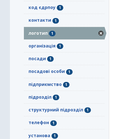
код єдрпоу
1
контакти
1
логотип
1
організація
1
посади
1
посадові особи
1
підприємство
1
підрозділ
1
структурний підрозділ
1
телефон
1
установа
1