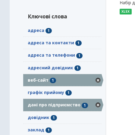
Набір 
XLSX
Ключові слова
адреса
1
адреса та контакти
1
адреса та телефони
1
адресний довідник
1
веб-сайт
1
графік прийому
1
дані про підприємство
1
довідник
1
заклад
1