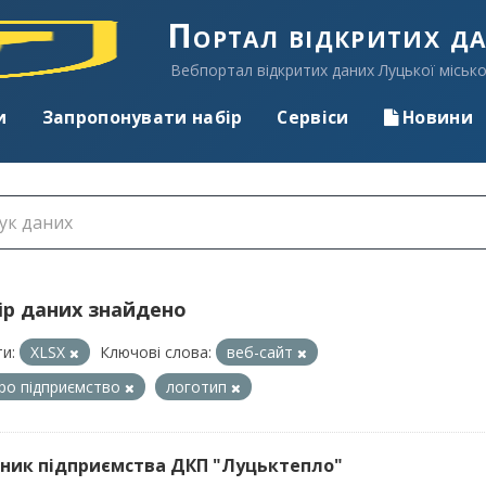
Портал відкритих д
Вебпортал відкритих даних Луцької місько
и
Запропонувати набір
Сервіси
Новини
ір даних знайдено
и:
XLSX
Ключові слова:
веб-сайт
про підприємство
логотип
ник підприємства ДКП "Луцьктепло"