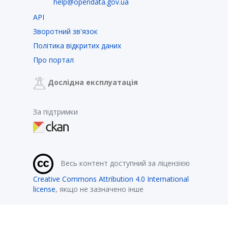
help@opendata.gov.ua
API
Зворотний зв'язок
Політика відкритих даних
Про портал
Дослідна експлуатація
За підтримки
Весь контент доступний за ліцензією
Creative Commons Attribution 4.0 International
license
, якщо не зазначено інше