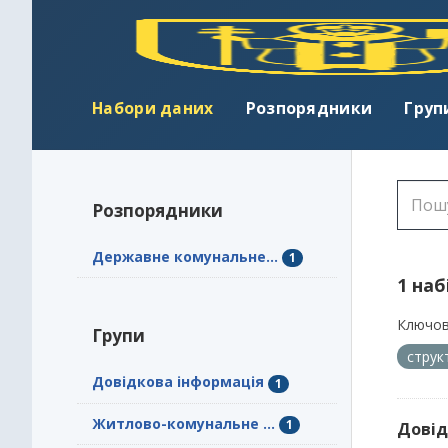
Набори даних
Розпорядники
Груп
Розпорядники
Державне комунальне...
1
1 наб
Ключов
Групи
струк
Довідкова інформація
1
Житлово-комунальне ...
1
Довід