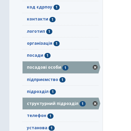
код єдрпоу
1
контакти
1
логотип
1
організація
1
посади
1
посадові особи
1
підприємство
1
підрозділ
1
структурний підрозділ
1
телефон
1
установа
1