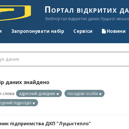
Портал відкритих д
Вебпортал відкритих даних Луцької місько
и
Запропонувати набір
Сервіси
Новини
ір даних знайдено
і слова:
адресний довідник
посадові особи
турний підрозділ
ник підприємства ДКП "Луцьктепло"