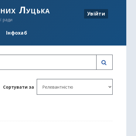
аних Луцька
Увійти
ї ради
Інфохаб
Сортувати за