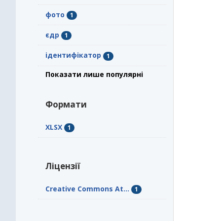
фото
1
єдр
1
ідентифікатор
1
Показати лише популярні
Формати
XLSX
1
Ліцензії
Creative Commons At...
1