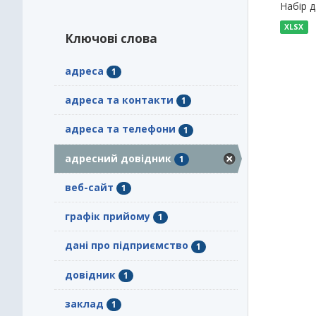
Набір 
XLSX
Ключові слова
адреса
1
адреса та контакти
1
адреса та телефони
1
адресний довідник
1
веб-сайт
1
графік прийому
1
дані про підприємство
1
довідник
1
заклад
1