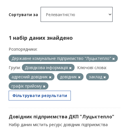
Сортувати за
1 набір даних знайдено
Розпорядники:
Державне комунальне підприємство "Луцьктепло"
Групи:
Довідкова інформація
Ключові слова:
адресний довідник
довідник
заклад
графік прийому
Фільтрувати результати
Довідник підприємства ДКП "Луцьктепло"
Набір даних містить ресурс довідник підприємства