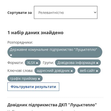
Сортувати за
1 набір даних знайдено
Розпорядники:
Державне комунальне підприємство "Луцьктепло"
Формати:
XLSX
Групи:
Довідкова інформація
Ключові слова:
адресний довідник
веб-сайт
графік прийому
Фільтрувати результати
Довідник підприємства ДКП "Луцьктепло"