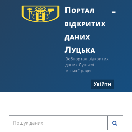
Портал
відкритих
даних
Луцька
Вебпортал відкритих
даних Луцької
міської ради
Увійти