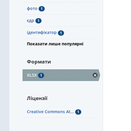
фото
1
єдр
1
ідентифікатор
1
Показати лише популярні
Формати
XLSX
1
Ліцензії
Creative Commons At...
1