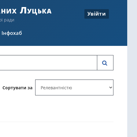
аних Луцька
Увійти
ої ради
Інфохаб
Сортувати за