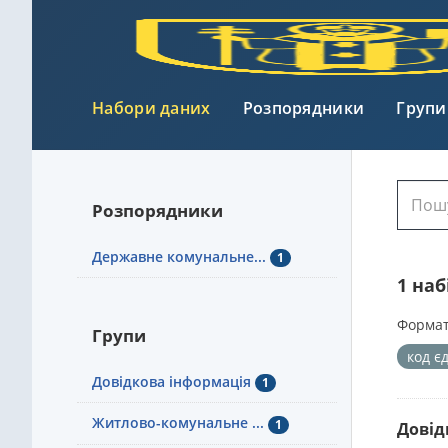
Набори даних
Розпорядники
Групи
Розпорядники
Державне комунальне...
1
1 на
Формат
Групи
код є
Довідкова інформація
1
Житлово-комунальне ...
1
Довід